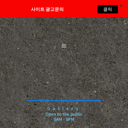
X
클릭
사이트 광고문의
콘
텐
츠
로
건
너
뛰
기
Gallery
Open to the public
9AM - 9PM